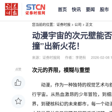
首页
快讯
要闻
股市
您当前的位置：
证券时报
>
公司
>
正文
动漫宇宙的次元壁能否
撞”出新火花！
来源：证券时报网
作者：李艳秋
2026-02-08 
次元的界限，模糊与重塑
点赞
动漫，作为一种独特的视觉艺术与
行宇宙。从热血激昂的少年冒险，到细
界，到硬核科幻的未来都市，每一个动漫