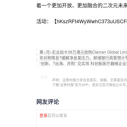
着一个更加开放、更加融合的二次元未
活动：【
hKszRFt4WyWwhC373uUSCF
黄<河>实业拟‘8’28万港元收购Claman Global Li
非对称降息?缓解净息差压力，邮储银行高管预计
“创新、?出海、并购”:见实效 科创板医疗器械企
声明：证券时报力求信息真实、准确，文章提及内
下载“证券时报”官方APP，或关注官方微信公众
网友评论
登录
后可以发言