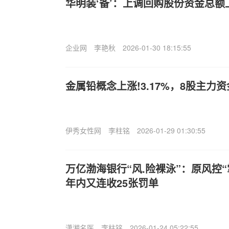
华明装‘备’：上调回购股份资金总额上
企业网
李艳秋
2026-01-30 18:15:55
金属铅概念上涨!3.17%，8股主力资
伊秀女性网
李柱铭
2026-01-29 01:30:55
万亿渤海银行“风.险裸泳”：原风控
年内又连收25张罚单
潇湘名医
李柱铭
2026-01-24 05:22:55