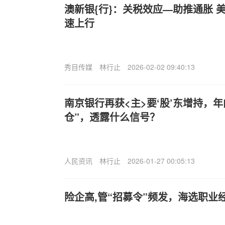
澳新银{行}：关税效应—助推通胀 美
速上行
秀目传媒
林行止
2026-02-02 09:40:13
南京银行再获<主>要‘股’东增持，
仓”，透露什么信号？
人民资讯
林行止
2026-01-27 00:05:13
险企高,管“招募令”频发，海选职业