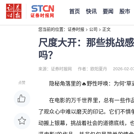
首页
快讯
要闻
股市
您当前的位置：
证券时报
>
公司
>
正文
尺度大开：那些挑战感
吗？
来源：证券时报网
作者：欧阳夏丹
2026-02-0
隐秘角落里的🔥野性呼唤：为何“草
点赞
在电影的万千世界里，总有一些作
了观众心中难以磨灭的印记。它们不惧
动搬上银幕，挑战着社会的道德底线，也